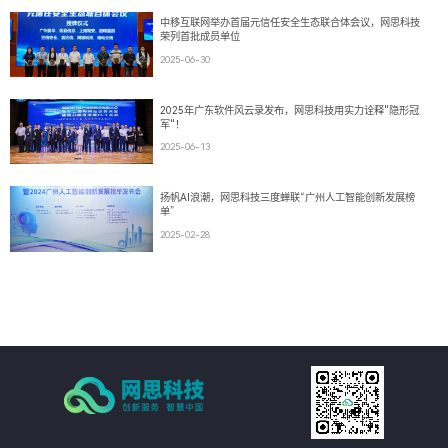
中移互联网举办首届元信任安全生态联合体会议，网思科技
荣列首批成员单位
2025-06-30
2025年广东软件风云录发布，网思科技用实力诠释"隐形冠
军"！
2025-06-13
扬帆AI浪潮，网思科技三度蝉联“广州人工智能创新发展榜
单”
2025-02-28