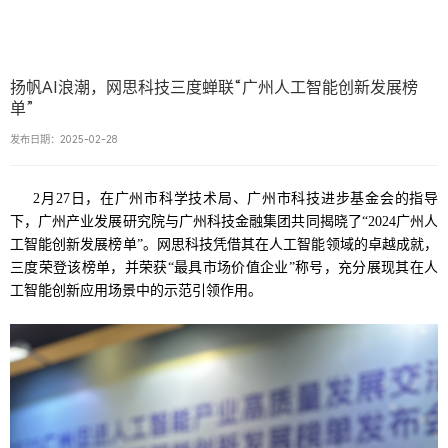
扬帆AI浪潮，网思科技三度蝉联“广州人工智能创新发展榜
单”
发布日期：2025-02-28
2月27日，在广州市科学技术局、广州市科技进步基金会的指导
下，广州产业发展研究院与广州科技金融集团共同揭晓了“2024广州人
工智能创新发展榜单”。网思科技凭借其在人工智能领域的卓越成就，
三度荣登该榜单，并荣获“最具市场价值企业”称号，充分展现其在人
工智能创新应用场景中的示范引领作用。