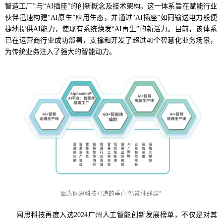
智造工厂”与“AI插座”的创新概念及技术架构。这一体系旨在赋能行业
伙伴迅速构建“AI原生”应用生态，并通过“AI插座”如同输送电力般便
捷地提供AI能力，使现有系统焕发“AI再生”的新活力。目前，该体系
已在运营商行业成功部署，支撑和开发了超过40个智慧化业务场景，
为传统业务注入了强大的智能动力。
图为网思科技打造的垂直“智能体蜂群”
网思科技再度入选2024广州人工智能创新发展榜单，不仅是对其